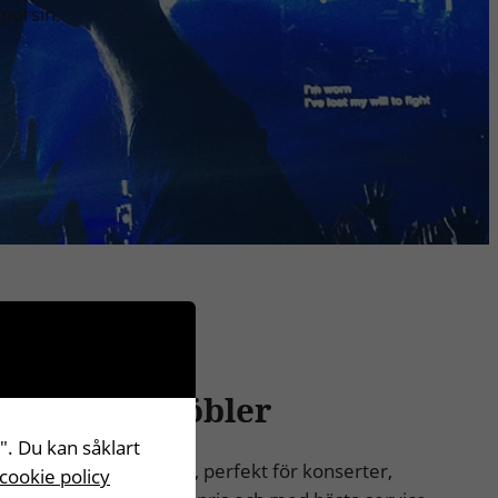
 porsin.
rning av Möbler
". Du kan såklart
lar och bord samt linne, perfekt för konserter,
 cookie policy