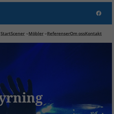
Facebook
Start
Scener
Möbler
Referenser
Om oss
Kontakt
yrning