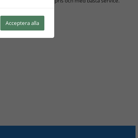
er. Hyr av oss till rätt pris och med bästa service.
Se våra möbler
Acceptera alla