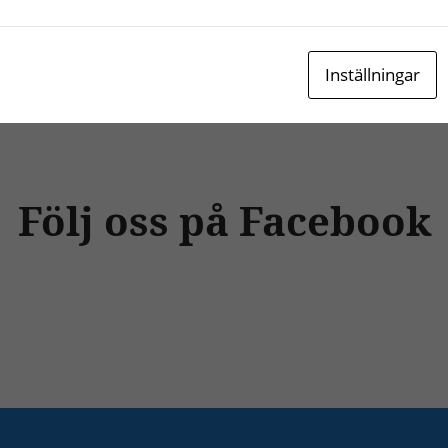
s till rätt pris och med bästa
konferenser, events och fest
Inställningar
Följ oss på Facebook