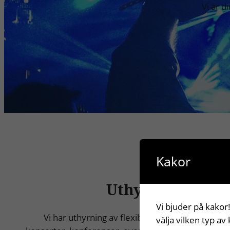
Vi är d
Kakor
Uthyrning av S
Vi bjuder på kakor!
Vi har uthyrning av flexibla mobila scener och
välja vilken typ av