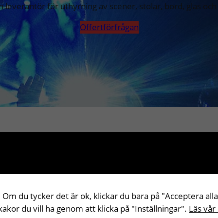
in leverantör för uthyrning av scener, stolar, bord, glas och
Offertförfrågan
cener
Uthy
 Om du tycker det är ok, klickar du bara på "Acceptera alla
 scenmoduler, perfekt för
Vi har uthyrning av sto
 kakor du vill ha genom att klicka på "Inställningar".
Läs vår