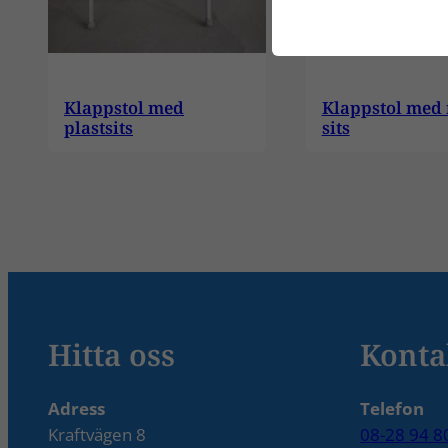
Klappstol med
Klappstol med
plastsits
sits
Hitta oss
Konta
Adress
Telefon
Kraftvägen 8
08-28 94 8