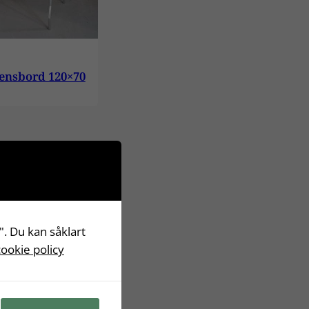
ensbord 120×70
". Du kan såklart
cookie policy