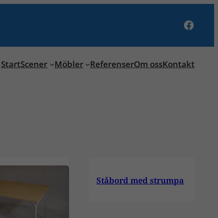
Facebook
Start
Scener
Möbler
Referenser
Om oss
Kontakt
Ståbord med strumpa