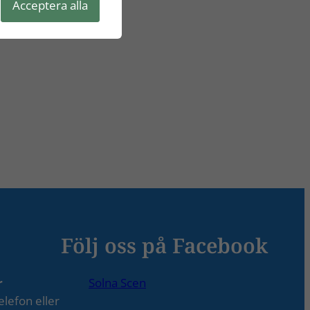
Acceptera alla
Följ oss på Facebook
r
Solna Scen
lefon eller