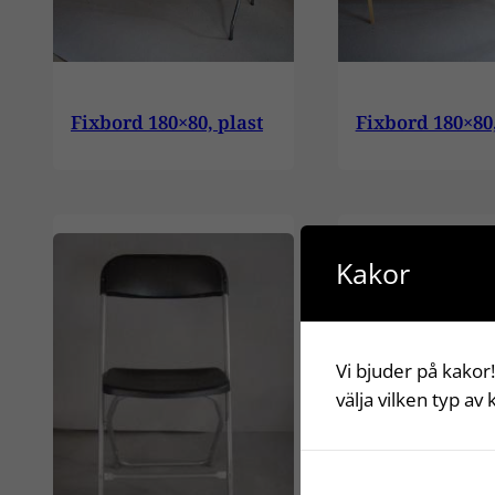
Fixbord 180×80, plast
Fixbord 180×80,
Kakor
Vi bjuder på kakor!
välja vilken typ av