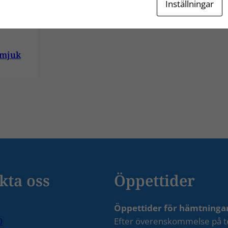
Inställningar
 mjuk
kta oss
Öppettider
Öppettider för hämtninga
0
Efter överenskommelse på te