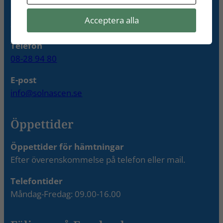
Acceptera alla
Kontakta oss
Telefon
08-28 94 80
E-post
info@solnascen.se
Öppettider
Öppettider för hämtningar
Efter överenskommelse på telefon eller mail.
Telefontider
Måndag-Fredag: 09.00-16.00