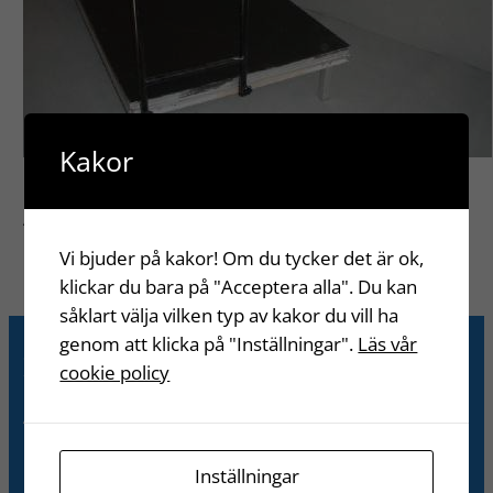
Kakor
Alla
Tillbehör
Vi bjuder på kakor! Om du tycker det är ok,
klickar du bara på "Acceptera alla". Du kan
såklart välja vilken typ av kakor du vill ha
genom att klicka på "Inställningar".
Läs vår
Hitta oss
cookie policy
Adress
Kraftvägen 8
196 37 Kungsängen
Inställningar