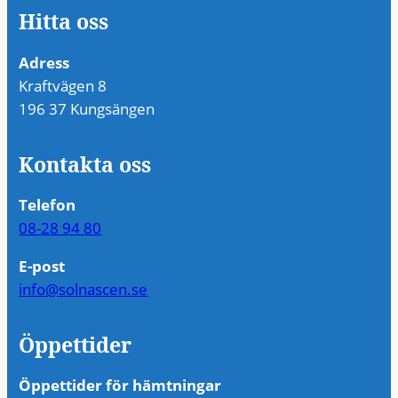
Hitta oss
Adress
Kraftvägen 8
196 37 Kungsängen
Kontakta oss
Telefon
08-28 94 80
E-post
Nödvändiga
Dessa kakor
info@solnascen.se
går inte att
välja bort. De
Öppettider
behövs för
att hemsidan
Öppettider för hämtningar
över huvud